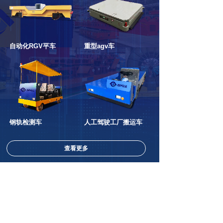
自动化RGV平车
重型agv车
钢轨检测车
人工驾驶工厂搬运车
查看更多
行业资讯
低压轨道搬运车的工作原理
2025-02-12